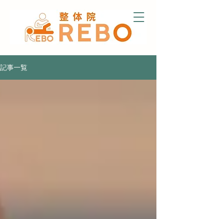
曽於市の
整体
記事一覧